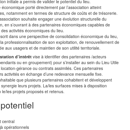
on initiale a permis de valider le potentiel du lieu.
e économique porté directement par l’association atteint
ites, notamment en termes de structure de coûts et de trésorerie.
’association souhaite engager une évolution structurelle du
on, en s’ouvrant à des partenaires économiques capables de
e des activités économiques du lieu.
scrit dans une perspective de consolidation économique du lieu,
la professionnalisation de son exploitation, de renouvellement de
e aux usagers et de maintien de son utilité territoriale.
station d’intérêt
vise à identifier des partenaires /acteurs
ndants ou en groupement) pour s’installer au sein du Lieu Utile
 location-gérance ou contrats assimilés. Ces partenaires
rs activités en échange d’une redevance mensuelle fixe.
ouhaitable que plusieurs partenaires cohabitent et développent
synergie leurs projets. La/les surfaces mises à disposition
 le/les projets proposés et retenus.
 potentiel
 central
à opérationnels