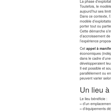
La phase d’exploitati
Toutefois, le modèl
aujourd’hui ses lim
Dans ce contexte, l
modèle d’exploitati
porter tout ou parti
Cette démarche s’in
d’accroissement de 
l’expérience proposé
Cet
appel à manife
économiques (indépe
dans le cadre d’une
développeraient leu
Il est possible et s
parallèlement ou en 
peuvent varier selon
Un lieu à
Le lieu bénéficie :
–
d’un emplacement
–
d’équipements déj