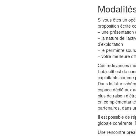
Modalité
Si vous êtes un opé
proposition écrite 
–
une présentation d
–
la nature de l’act
d’exploitation
–
le périmètre souhai
–
votre meilleure of
Ces redevances mens
L’objectif est de c
exploitants comme p
Dans le futur schém
espace dédié aux acti
plus de raison d’êtr
en complémentarité 
partenaires, dans u
Il est possible de r
globale cohérente.
Une rencontre préal