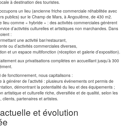
ocale à destination des touristes.
 occupons un lieu (ancienne friche commerciale réhabilitée avec
urs publics) sur le Champ de Mars, à Angoulême, de 430 m2.
e lieu comme « hybride » : des activités commerciales génèrent
vice d’activités culturelles et artistiques non marchandes. Dans
oient :
ettant une activité bar/restaurant,
nte ou d’activités commerciales diverses,
ion et un espace multifonction (réception et galerie d’exposition).
faitement aux privatisations complètes en accueillant jusqu’à 300
ément.
 de fonctionnement, nous capitalisons :
e à générer de l’activité : plusieurs événements ont permis de
ntation, démontrant la potentialité du lieu et des équipements ;
rtistique et culturelle riche, diversifiée et de qualité, selon les
 clients, partenaires et artistes.
 actuelle et évolution
ée