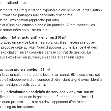
on culturelle reconnue
mentaires (fréquentation, typologie d’événements, organisation
ourront être partagés aux candidats rencontrés.
e de l’exploitation (approche par lots)
bjet d’une exploitation globale ou partielle. A titre indicatif, les
re structurées en plusieurs lots :
uration (lot structurant) > environ 210 m²
u avec un service bar et restauration, il est nécessaire qu’au
 propose cette activité. Nous disposons d’une licence 4 et des
n exploitation serait comprise dans le contrat de gestion. Le
 peut s’exprimer en journée, en soirée et dans un cadre
 concept store > environ 93 m²
 la valorisation de produits locaux, artisanat, BD d’occasion, cet
au développement d’un concept différenciant aligné avec l’identité
tif, design, circuits courts…).
l / privatisation / activités de services > environ 100 m²
alles de réunion et de la galerie peut être adaptée à l’accueil
 et/ou professionnels et au développement d’activités de
working ou formations.