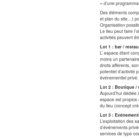
–
d’une programmati
Des éléments complé
et plan du site…) p
Organisation possibl
Le lieu peut faire l’o
activités peuvent êt
Lot 1 : bar / resta
L’ espace étant conç
moins un partenaire
droits afférents, so
potentiel d’activité
événementiel privé.
Lot 2 : Boutique /
Aujourd’hui dédiée à
espace est propice 
du lieu (concept créa
Lot 3 : Evénementie
L’exploitation des s
d’événements privés
services de type co