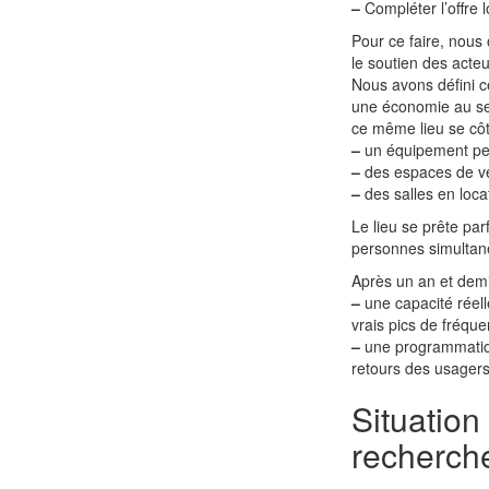
–
Compléter l’offre l
Pour ce faire, nous
le soutien des acte
Nous avons défini c
une économie au ser
ce même lieu se côt
–
un équipement perm
–
des espaces de ve
–
des salles en locat
Le lieu se prête par
personnes simultan
Après un an et demi
–
une capacité réell
vrais pics de fréque
–
une programmation a
retours des usagers,
Situation
recherch