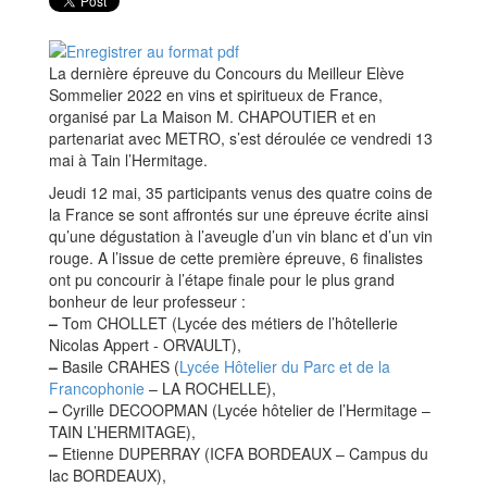
La dernière épreuve du Concours du Meilleur Elève
Sommelier 2022 en vins et spiritueux de France,
organisé par La Maison M. CHAPOUTIER et en
partenariat avec METRO, s’est déroulée ce vendredi 13
mai à Tain l’Hermitage.
Jeudi 12 mai, 35 participants venus des quatre coins de
la France se sont affrontés sur une épreuve écrite ainsi
qu’une dégustation à l’aveugle d’un vin blanc et d’un vin
rouge. A l’issue de cette première épreuve, 6 finalistes
ont pu concourir à l’étape finale pour le plus grand
bonheur de leur professeur :
–
Tom CHOLLET (Lycée des métiers de l’hôtellerie
Nicolas Appert - ORVAULT),
–
Basile CRAHES (
Lycée Hôtelier du Parc et de la
Francophonie
– LA ROCHELLE),
–
Cyrille DECOOPMAN (Lycée hôtelier de l’Hermitage –
TAIN L’HERMITAGE),
–
Etienne DUPERRAY (ICFA BORDEAUX – Campus du
lac BORDEAUX),