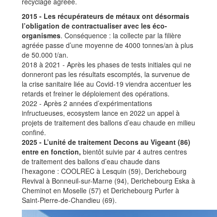
recyclage agréée.
2015 - Les récupérateurs de métaux ont désormais
l’obligation de contractualiser avec les éco-
organismes
. Conséquence : la collecte par la filière
agréée passe d’une moyenne de 4000 tonnes/an à plus
de 50.000 t/an.
2018 à 2021 - Après les phases de tests initiales qui ne
donneront pas les résultats escomptés, la survenue de
la crise sanitaire liée au Covid-19 viendra accentuer les
retards et freiner le déploiement des opérations.
2022 - Après 2 années d’expérimentations
infructueuses, ecosystem lance en 2022 un appel à
projets de traitement des ballons d’eau chaude en milieu
confiné.
2025 - L’unité de traitement Decons au Vigeant (86)
entre en fonction,
bientôt suivie par 4 autres centres
de traitement des ballons d’eau chaude dans
l’hexagone : COOLREC à Lesquin (59), Derichebourg
Revival à Bonneuil-sur-Marne (94), Derichebourg Eska à
Cheminot en Moselle (57) et Derichebourg Purfer à
Saint-Pierre-de-Chandieu (69).