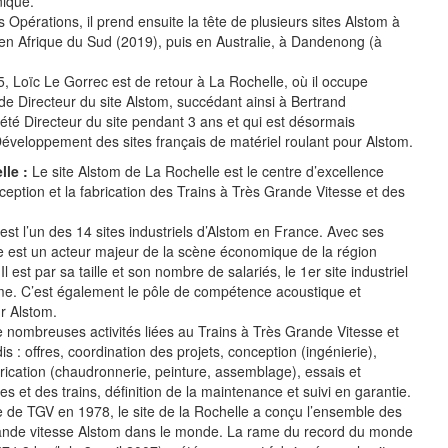
nique.
Opérations, il prend ensuite la tête de plusieurs sites Alstom à
d en Afrique du Sud (2019), puis en Australie, à Dandenong (à
5, Loïc Le Gorrec est de retour à La Rochelle, où il occupe
de Directeur du site Alstom, succédant ainsi à Bertrand
été Directeur du site pendant 3 ans et qui est désormais
éveloppement des sites français de matériel roulant pour Alstom.
lle :
Le site Alstom de La Rochelle est le centre d’excellence
ception et la fabrication des Trains à Très Grande Vitesse et des
st l’un des 14 sites industriels d’Alstom en France. Avec ses
ite est un acteur majeur de la scène économique de la région
l est par sa taille et son nombre de salariés, le 1er site industriel
me. C’est également le pôle de compétence acoustique et
r Alstom.
e nombreuses activités liées au Trains à Très Grande Vitesse et
 : offres, coordination des projets, conception (ingénierie),
abrication (chaudronnerie, peinture, assemblage), essais et
res et des trains, définition de la maintenance et suivi en garantie.
 de TGV en 1978, le site de la Rochelle a conçu l’ensemble des
grande vitesse Alstom dans le monde. La rame du record du monde