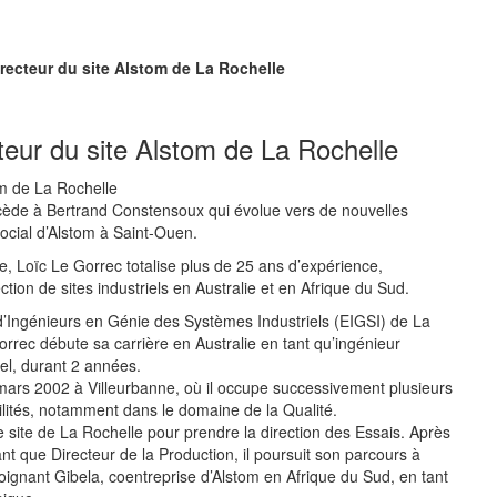
recteur du site Alstom de La Rochelle
eur du site Alstom de La Rochelle
cède à Bertrand Constensoux qui évolue vers de nouvelles
social d’Alstom à Saint-Ouen.
, Loïc Le Gorrec totalise plus de 25 ans d’expérience,
tion de sites industriels en Australie et en Afrique du Sud.
d’Ingénieurs en Génie des Systèmes Industriels (EIGSI) de La
orrec débute sa carrière en Australie en tant qu’ingénieur
tel, durant 2 années.
n mars 2002 à Villeurbanne, où il occupe successivement plusieurs
lités, notamment dans le domaine de la Qualité.
le site de La Rochelle pour prendre la direction des Essais. Après
nt que Directeur de la Production, il poursuit son parcours à
ejoignant Gibela, coentreprise d’Alstom en Afrique du Sud, en tant