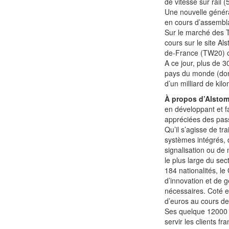
de vitesse sur rail 
Une nouvelle généra
en cours d’assembla
Sur le marché des T
cours sur le site Al
de-France (TW20) o
A ce jour, plus de 
pays du monde (dont
d’un milliard de kil
À propos d’Alstom
en développant et f
appréciées des pas
Qu’il s’agisse de tr
systèmes intégrés, d
signalisation ou de 
le plus large du se
184 nationalités, l
d’innovation et de g
nécessaires. Coté en
d’euros au cours de
Ses quelque 12000 e
servir les clients f