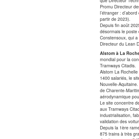
que Directeur Tech
Promu Directeur des 
l’étranger : d’abor
partir de 2023).
Depuis fin août 202
désormais le poste 
Constensoux, qui a 
Directeur du Lean D
Alstom à La Roche
mondial pour la con
Tramways Citadis.
Alstom La Rochelle e
1400 salariés, le s
Nouvelle-Aquitaine. I
de Charente-Mariti
aérodynamique pou
Le site concentre d
aux Tramways Citadis
industrialisation, f
validation des voitu
Depuis la 1ère rame
875 trains à très 