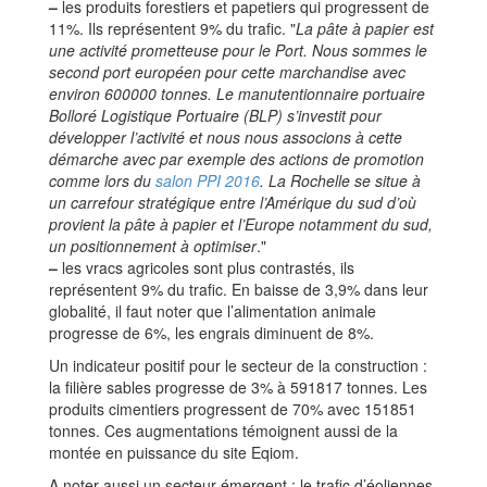
–
les produits forestiers et papetiers qui progressent de
11%. Ils représentent 9% du trafic. "
La pâte à papier est
une activité prometteuse pour le Port. Nous sommes le
second port européen pour cette marchandise avec
environ 600000 tonnes. Le manutentionnaire portuaire
Bolloré Logistique Portuaire (BLP) s’investit pour
développer l’activité et nous nous associons à cette
démarche avec par exemple des actions de promotion
comme lors du
salon PPI 2016
. La Rochelle se situe à
un carrefour stratégique entre l’Amérique du sud d’où
provient la pâte à papier et l’Europe notamment du sud,
un positionnement à optimiser
."
–
les vracs agricoles sont plus contrastés, ils
représentent 9% du trafic. En baisse de 3,9% dans leur
globalité, il faut noter que l’alimentation animale
progresse de 6%, les engrais diminuent de 8%.
Un indicateur positif pour le secteur de la construction :
la filière sables progresse de 3% à 591817 tonnes. Les
produits cimentiers progressent de 70% avec 151851
tonnes. Ces augmentations témoignent aussi de la
montée en puissance du site Eqiom.
A noter aussi un secteur émergent : le trafic d’éoliennes