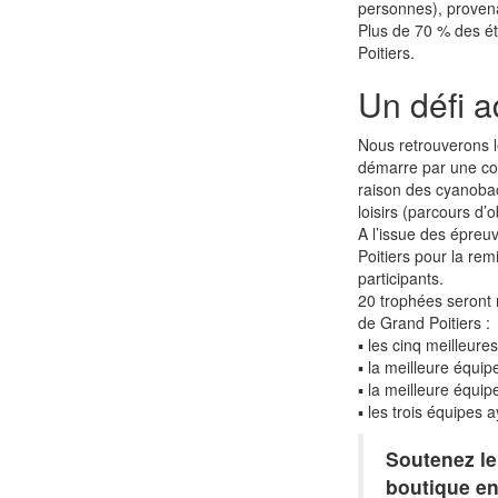
personnes), provena
Plus de 70 % des éta
Poitiers.
Un défi 
Nous retrouverons l
démarre par une cou
raison des cyanobac
loisirs (parcours d’o
A l’issue des épreu
Poitiers pour la re
participants.
20 trophées seront r
de Grand Poitiers :
▪ les cinq meilleur
▪ la meilleure équip
▪ la meilleure équip
▪ les trois équipes 
Soutenez le
boutique en