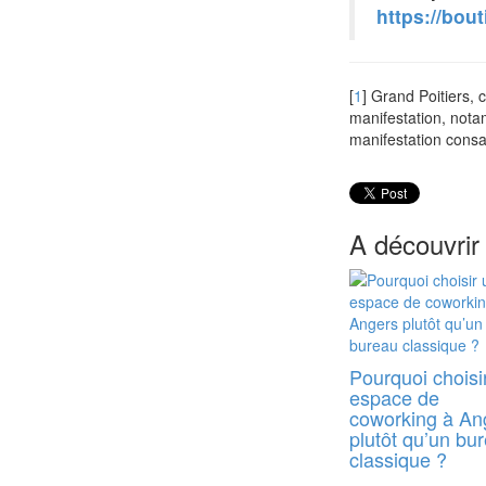
https://bou
[
1
]
Grand Poitiers, 
manifestation, nota
manifestation cons
A découvrir
Pourquoi choisi
espace de
coworking à An
plutôt qu’un bu
classique ?