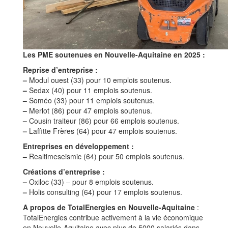
Les PME soutenues en Nouvelle-Aquitaine en 2025 :
Reprise d’entreprise :
–
Modul ouest (33) pour 10 emplois soutenus.
–
Sedax (40) pour 11 emplois soutenus.
–
Soméo (33) pour 11 emplois soutenus.
–
Merlot (86) pour 47 emplois soutenus.
–
Cousin traiteur (86) pour 66 emplois soutenus.
–
Laffitte Frères (64) pour 47 emplois soutenus.
Entreprises en développement :
–
Realtimeseismic (64) pour 50 emplois soutenus.
Créations d’entreprise :
–
Oxiloc (33) – pour 8 emplois soutenus.
–
Holis consulting (64) pour 17 emplois soutenus.
A propos de TotalEnergies en Nouvelle-Aquitaine
:
TotalEnergies contribue activement à la vie économique
en Nouvelle-Aquitaine avec plus de 5000 salariés dans