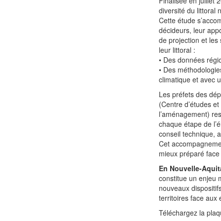
Finalisée en juillet
diversité du littoral
Cette étude s’acco
décideurs, leur app
de projection et les
leur littoral :
• Des données région
• Des méthodologies
climatique et avec 
Les préfets des dép
(Centre d’études et 
l’aménagement) rest
chaque étape de l’él
conseil technique, 
Cet accompagnement 
mieux préparé face 
En Nouvelle-Aquit
constitue un enjeu m
nouveaux dispositifs
territoires face aux
Téléchargez la plaq