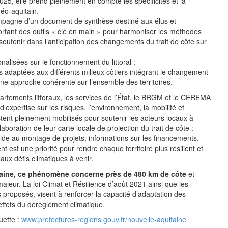
 2025, elle prend pleinement en compte les spécificités et la
 néo-aquitain.
mpagne d’un document de synthèse destiné aux élus et
ortant des outils « clé en main » pour harmoniser les méthodes
 soutenir dans l’anticipation des changements du trait de côte sur
alisées sur le fonctionnement du littoral ;
 adaptées aux différents milieux côtiers intégrant le changement
une approche cohérente sur l’ensemble des territoires.
artements littoraux, les services de l’État, le BRGM et le CEREMA
d’expertise sur les risques, l’environnement, la mobilité et
ent pleinement mobilisés pour soutenir les acteurs locaux à
aboration de leur carte locale de projection du trait de côte :
aide au montage de projets, informations sur les financements.
est une priorité pour rendre chaque territoire plus résilient et
aux défis climatiques à venir.
aine, ce phénomène concerne près de 480 km de côte
et
ajeur. La loi Climat et Résilience d’août 2021 ainsi que les
 proposés, visent à renforcer la capacité d’adaptation des
 effets du dérèglement climatique.
uette :
www.prefectures-regions.gouv.fr/nouvelle-aquitaine