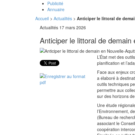
Publicité
Annuaire
Accueil
>
Actualités
>
Anticiper le littoral de dem
Actualités
17 mars 2026
Anticiper le littoral de demai
L’État met des outil
planification et l’ad
Face aux enjeux crois
a élaboré à destina
outils techniques per
permettre aux collect
sur des horizons de 
Une étude régionale
l’Environnement, d
(Bureau de recherch
associant le Consei
coopération interco