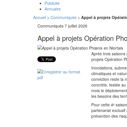
Publicité
Annuaire
Accueil
>
Communiqués
>
Appel à projets Opérat
Communiqués
7 juillet 2026
Appel à projets Opération Phœ
Après trois saisons 
projets Opération P
Inondations, submer
climatiques et natur
conviction reste la 
concrète, testée a
mois le déploiement 
les besoins des terri
Pour cette 4ᵉ saiso
partenariat exclusif
prévention des risqu