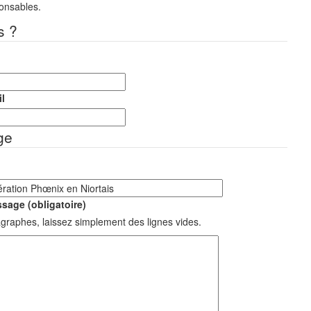
ponsables.
s ?
l
ge
sage (obligatoire)
graphes, laissez simplement des lignes vides.