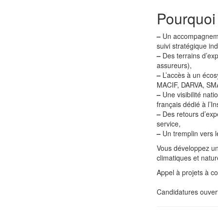
Pourquoi
–
Un accompagnement
suivi stratégique ind
–
Des terrains d’exp
assureurs),
–
L’accès à un écosy
MACIF, DARVA, SMA
–
Une visibilité nat
français dédié à l’In
–
Des retours d’expér
service,
–
Un tremplin vers l
Vous développez une
climatiques et natur
Appel à projets à c
Candidatures ouver