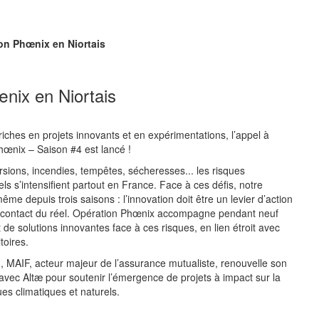
ion Phœnix en Niortais
nix en Niortais
riches en projets innovants et en expérimentations, l’appel à
hœnix – Saison #4 est lancé !
sions, incendies, tempêtes, sécheresses... les risques
els s’intensifient partout en France. Face à ces défis, notre
même depuis trois saisons : l’innovation doit être un levier d’action
u contact du réel. Opération Phœnix accompagne pendant neuf
de solutions innovantes face à ces risques, en lien étroit avec
toires.
n, MAIF, acteur majeur de l’assurance mutualiste, renouvelle son
 avec Altæ pour soutenir l’émergence de projets à impact sur la
es climatiques et naturels.