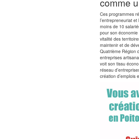
comme ult
Ces programmes régi
l’entrepreneuriat et
moins de 10 salarié
pour son économie d
vitalité des territoi
maintenir et de dév
Quatrième Région d
entreprises artisan
voit son tissu éco
réseau d’entreprises 
création d’emplois et