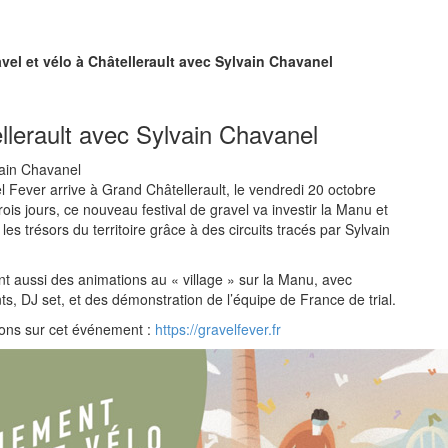
avel et vélo à Châtellerault avec Sylvain Chavanel
ellerault avec Sylvain Chavanel
l Fever arrive à Grand Châtellerault, le vendredi 20 octobre
ois jours, ce nouveau festival de gravel va investir la Manu et
les trésors du territoire grâce à des circuits tracés par Sylvain
nt aussi des animations au « village » sur la Manu, avec
s, DJ set, et des démonstration de l’équipe de France de trial.
ions sur cet événement :
https://gravelfever.fr