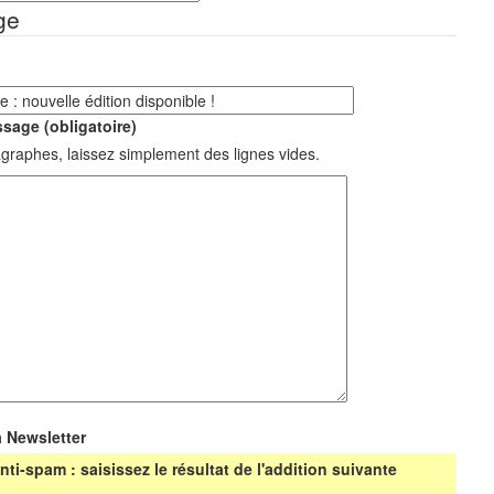
ge
sage (obligatoire)
graphes, laissez simplement des lignes vides.
a Newsletter
nti-spam : saisissez le résultat de l'addition suivante