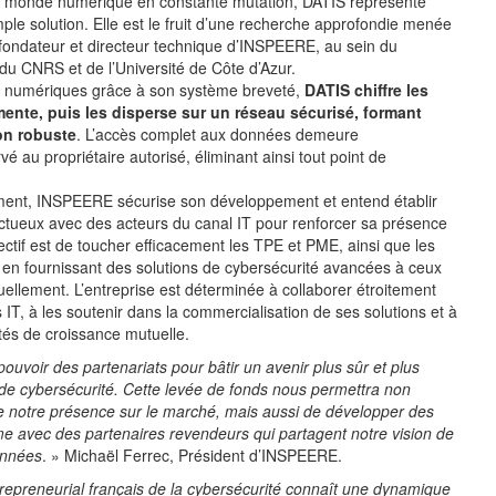
n monde numérique en constante mutation, DATIS représente
ple solution. Elle est le fruit d’une recherche approfondie menée
cofondateur et directeur technique d’INSPEERE, au sein du
 du CNRS et de l’Université de Côte d’Azur.
fs numériques grâce à son système breveté,
DATIS chiffre les
ente, puis les disperse sur un réseau sécurisé, formant
on robuste
. L’accès complet aux données demeure
é au propriétaire autorisé, éliminant ainsi tout point de
ment, INSPEERE sécurise son développement et entend établir
uctueux avec des acteurs du canal IT pour renforcer sa présence
ectif est de toucher efficacement les TPE et PME, ainsi que les
s, en fournissant des solutions de cybersécurité avancées à ceux
ellement. L’entreprise est déterminée à collaborer étroitement
IT, à les soutenir dans la commercialisation de ses solutions et à
tés de croissance mutuelle.
uvoir des partenariats pour bâtir un avenir plus sûr et plus
de cybersécurité. Cette levée de fonds nous permettra non
e notre présence sur le marché, mais aussi de développer des
rme avec des partenaires revendeurs qui partagent notre vision de
onnées
. » Michaël Ferrec, Président d’INSPEERE.
epreneurial français de la cybersécurité connaît une dynamique