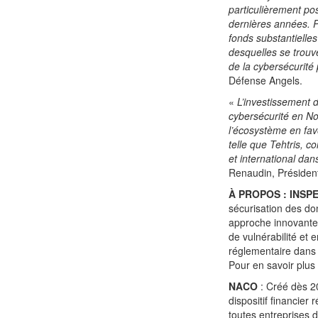
particulièrement po
dernières années. Pl
fonds substantielles
desquelles se trouve
de la cybersécurité
Défense Angels.
«
L’investissement 
cybersécurité en No
l’écosystème en favo
telle que Tehtris, c
et international dan
Renaudin, Présiden
À PROPOS :
INSP
sécurisation des do
approche innovante 
de vulnérabilité et 
réglementaire dans
Pour en savoir plus
NACO
: Créé dès 20
dispositif financie
toutes entreprises 