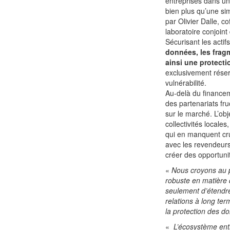
entreprises dans u
bien plus qu’une sim
par Olivier Dalle, 
laboratoire conjoint
Sécurisant les acti
données, les fragm
ainsi une protecti
exclusivement réserv
vulnérabilité.
Au-delà du finance
des partenariats fr
sur le marché. L’obj
collectivités locale
qui en manquent cru
avec les revendeurs 
créer des opportuni
«
Nous croyons au po
robuste en matière 
seulement d’étendr
relations à long te
la protection des d
«
L’écosystème entr