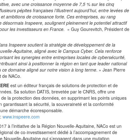
sitive, avec une croissance moyenne de 7,5 % sur les cinq
usieurs pépites françaises l’illustrent aujourd’hui, entre levées de
 et ambitions de croissance forte. Ces entreprises, au rang
 désormais Inspeere, soulignent pleinement le potentiel attractif
 pour les investisseurs en France.
» Guy Gourevitch, Président de
dans Inspeere soutient la stratégie de développement de la
uvelle-Aquitaine, aligné avec le Campus Cyber. Cela renforce
risant les synergies entre entreprises locales de cybersécurité,
ontribuant ainsi à positionner la région en tant que leader national
s ce domaine aligné sur notre vision à long terme
. » Jean Pierre
t de NACo.
EERE
est un éditeur français de solutions de protection et de
nnées. Sa solution DATIS, brevetée par le CNRS, offre une
de la protection des données, en supprimant les points uniques
en garantissant la sécurité, la souveraineté et la conformité
 une démarche écoresponsable.
 :
www.inspeere.com
17 à l’initiative de la Région Nouvelle-Aquitaine, NACo est un
r régional de co-investissement dédié à l’accompagnement de
de Nouvelle-Aquitaine qui s’engagent dans une mutation