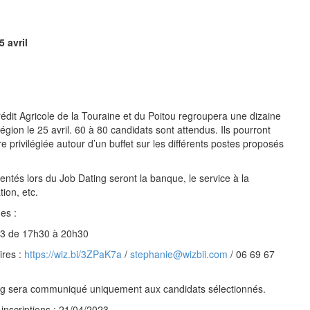
5 avril
édit Agricole de la Touraine et du Poitou regroupera une dizaine
région le 25 avril. 60 à 80 candidats sont attendus. Ils pourront
 privilégiée autour d’un buffet sur les différents postes proposés
entés lors du Job Dating seront la banque, le service à la
ion, etc.
es :
23 de 17h30 à 20h30
ires :
https://wiz.bi/3ZPaK7a
/
stephanie@wizbii.com
/ 06 69 67
ing sera communiqué uniquement aux candidats sélectionnés.
inscriptions : 21/04/2023