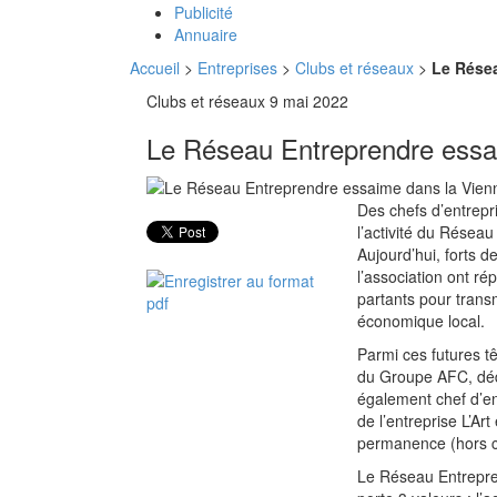
Publicité
Annuaire
Accueil
>
Entreprises
>
Clubs et réseaux
>
Le Résea
Clubs et réseaux
9 mai 2022
Le Réseau Entreprendre essa
Des chefs d’entrepr
l’activité du Résea
Aujourd’hui, forts d
l’association ont ré
partants pour trans
économique local.
Parmi ces futures t
du Groupe AFC, dédi
également chef d’en
de l’entreprise L’A
permanence (hors c
Le Réseau Entrepren