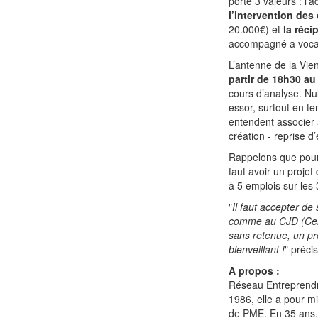
porte 3 valeurs : l’
l’intervention des
20.000€) et
la réci
accompagné a vocati
L’antenne de la Vi
partir de 18h30 au
cours d’analyse. Nul
essor, surtout en te
entendent associer 
création - reprise d’
Rappelons que pour
faut avoir un projet
à 5 emplois sur les
"
Il faut accepter d
comme au CJD (Centr
sans retenue, un pr
bienveillant !
" préc
A propos :
Réseau Entreprendr
1986, elle a pour mi
de PME. En 35 ans,