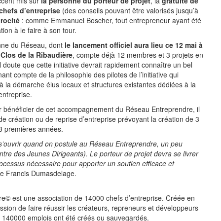
accent mis sur
la personne du porteur de projet
, la
gratuité de
 chefs d’entreprise
(des conseils pouvant être valorisés jusqu’à
procité
: comme Emmanuel Boscher, tout entrepreneur ayant été
on à le faire à son tour.
enne du Réseau, dont
le lancement officiel aura lieu ce 12 mai à
 Clos de la Ribaudière
, compte déjà 12 membres et 3 projets en
 doute que cette initiative devrait rapidement connaître un bel
nant compte de la philosophie des pilotes de l’initiative qui
à la démarche élus locaux et structures existantes dédiées à la
entreprise.
 bénéficier de cet accompagnement du Réseau Entreprendre, il
 de création ou de reprise d’entreprise prévoyant la création de 3
 3 premières années.
e s’ouvrir quand on postule au Réseau Entreprendre, un peu
e des Jeunes Dirigeants). Le porteur de projet devra se livrer
ocessus nécessaire pour apporter un soutien efficace et
ise Francis Dumasdelage.
e© est une association de 14000 chefs d’entreprise. Créée en
ssion de faire réussir les créateurs, repreneurs et développeurs
 140000 emplois ont été créés ou sauvegardés.