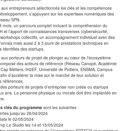
 aux entrepreneurs sélectionnés les clés et les compétences
développement, s’appuyant sur les expertises numériques des
réseau SPN.
 mois, un parcours complet incluant la compréhension du
et l’apport de connaissances transverses (cybersécurité,
 workshops collectifs, un accompagnement individuel avec des
onnés mais aussi 2 à 3 jours de prestations techniques en
 identifiés des startups.
 aux porteurs de projet de plonger au cœur de l’écosystème
mposé des acteurs de référence (Réseau Canopé, Académie
, Cap Métiers, IH2EF, Université de Poitiers, ENSMA, Campus
fin d’accélérer la mise sur le marché de leur solution et
s références.
des porteurs de projets d’entreprise non créée ou startups
ux ans. La personne physique ou morale doit être implantée en
ne.
es clés du programme
sont les suivantes :
rtes jusqu’au 26/04/2024
ats le 02/05/2024
mp Le Studio les 14 et 15/05/2024
des projets en présence de l’écosystème EDTECH et numérique