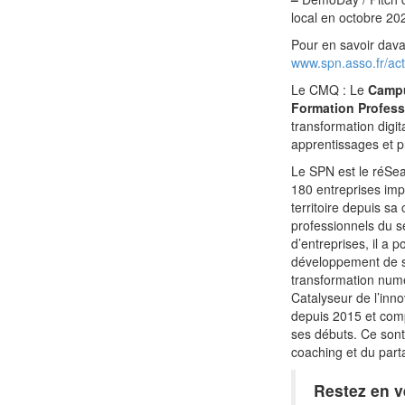
local en octobre 20
Pour en savoir dava
www.spn.asso.fr/act
Le CMQ : Le
Campu
Formation Profess
transformation digit
apprentissages et p
Le SPN est le réSea
180 entreprises impl
territoire depuis s
professionnels du se
d’entreprises, il a 
développement de se
transformation num
Catalyseur de l’inno
depuis 2015 et com
ses débuts. Ce sont
coaching et du par
Restez en v