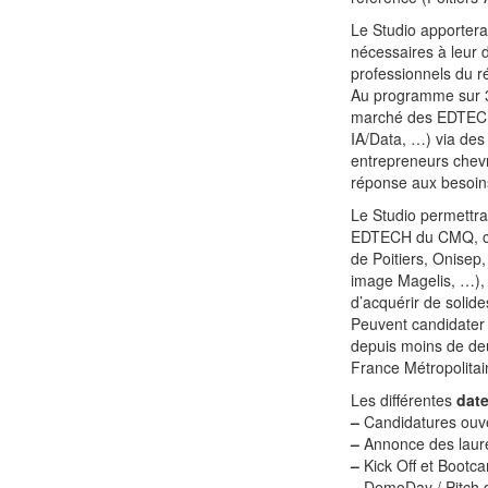
Le Studio apportera
nécessaires à leur 
professionnels du 
Au programme sur 3
marché des EDTECH 
IA/Data, …) via des
entrepreneurs chevr
réponse aux besoins
Le Studio permettra
EDTECH du CMQ, co
de Poitiers, Onisep
image Magelis, …), a
d’acquérir de solide
Peuvent candidater 
depuis moins de de
France Métropolitai
Les différentes
dat
–
Candidatures ouve
–
Annonce des lauré
–
Kick Off et Bootca
–
DemoDay / Pitch 