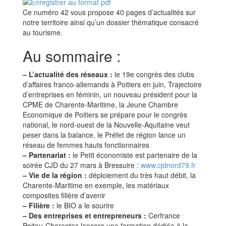
Ce numéro 42 vous propose 40 pages d’actualités sur
notre territoire ainsi qu’un dossier thématique consacré
au tourisme.
Au sommaire :
–
L’actualité des réseaux :
le 19e congrès des clubs
d’affaires franco-allemands à Poitiers en juin, Trajectoire
d’entreprises en féminin, un nouveau président pour la
CPME de Charente-Maritime, la Jeune Chambre
Economique de Poitiers se prépare pour le congrès
national, le nord-ouest de la Nouvelle-Aquitaine veut
peser dans la balance, le Préfet de région lance un
réseau de femmes hauts fonctionnaires
–
Partenariat :
le Petit économiste est partenaire de la
soirée CJD du 27 mars à Bressuire :
www.cjdnord79.fr
–
Vie de la région :
déploiement du très haut débit, la
Charente-Maritime en exemple, les matériaux
composites filière d’avenir
–
Filière :
le BIO a le sourire
–
Des entreprises et entrepreneurs :
Cerfrance
Poitou-Charentes lancera une formation dédiée à la