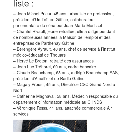
liste :
–
Jean Michel Prieur, 45 ans, urbaniste de profession,
président d’Un Toît en Gâtine, collaborateur
parlementaire du sénateur Jean-Marie Morisset
–
Chantel Rivault, jeune retraitée, elle a dirigé pendant
de nombreuses années la Maison de l’emploi et des
entreprises de Parthenay-Gâtine
–
Bérengère Ayrault, 40 ans, chef de service à l’Institut
médico-éducatif de Thouars
–
Hervé Le Breton, retraité des assurances
–
Jean Luc Tréhorel, 60 ans, cadre bancaire
–
Claude Beauchamp, 68 ans, a dirigé Beauchamp SAS,
président d’Amaltis et de Radio Gâtine
–
Magaly Proust, 45 ans, Directrice CSC Grand Nord à
Niort
–
Catherine Magnaval, 58 ans, Médecin responsable du
département d’information médicale au CHNDS
–
Véronique Reiss, 41 ans, attachée commerciale Air
services