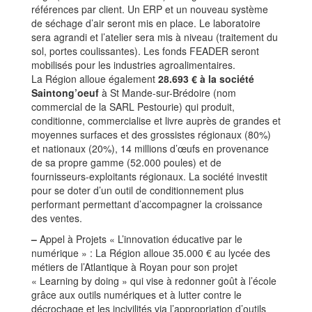
références par client. Un ERP et un nouveau système
de séchage d’air seront mis en place. Le laboratoire
sera agrandi et l’atelier sera mis à niveau (traitement du
sol, portes coulissantes). Les fonds FEADER seront
mobilisés pour les industries agroalimentaires.
La Région alloue également
28.693 € à la société
Saintong’oeuf
à St Mande-sur-Brédoire (nom
commercial de la SARL Pestourie) qui produit,
conditionne, commercialise et livre auprès de grandes et
moyennes surfaces et des grossistes régionaux (80%)
et nationaux (20%), 14 millions d’œufs en provenance
de sa propre gamme (52.000 poules) et de
fournisseurs-exploitants régionaux. La société investit
pour se doter d’un outil de conditionnement plus
performant permettant d’accompagner la croissance
des ventes.
–
Appel à Projets « L’innovation éducative par le
numérique » : La Région alloue 35.000 € au lycée des
métiers de l’Atlantique à Royan pour son projet
« Learning by doing » qui vise à redonner goût à l’école
grâce aux outils numériques et à lutter contre le
décrochage et les incivilités via l’appropriation d’outils