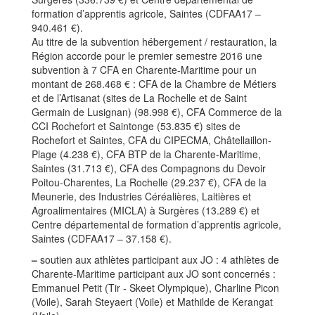
formation d’apprentis agricole, Saintes (CDFAA17 –
940.461 €).
Au titre de la subvention hébergement / restauration, la
Région accorde pour le premier semestre 2016 une
subvention à 7 CFA en Charente-Maritime pour un
montant de 268.468 € : CFA de la Chambre de Métiers
et de l’Artisanat (sites de La Rochelle et de Saint
Germain de Lusignan) (98.998 €), CFA Commerce de la
CCI Rochefort et Saintonge (53.835 €) sites de
Rochefort et Saintes, CFA du CIPECMA, Châtellaillon-
Plage (4.238 €), CFA BTP de la Charente-Maritime,
Saintes (31.713 €), CFA des Compagnons du Devoir
Poitou-Charentes, La Rochelle (29.237 €), CFA de la
Meunerie, des Industries Céréalières, Laitières et
Agroalimentaires (MICLA) à Surgères (13.289 €) et
Centre départemental de formation d’apprentis agricole,
Saintes (CDFAA17 – 37.158 €).
–
soutien aux athlètes participant aux JO : 4 athlètes de
Charente-Maritime participant aux JO sont concernés :
Emmanuel Petit (Tir - Skeet Olympique), Charline Picon
(Voile), Sarah Steyaert (Voile) et Mathilde de Kerangat