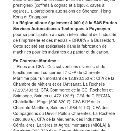
prestigieux (coffrets à cognac et à bijoux, caves à
cigares…), participera aux salons de Shenzen, Hong
Kong et Singapour.
La Région alloue également 4.000 € à la SAS Etudes
Services Automatismes Techniques à Puymoyen
pour sa participation au salon international de l’industrie
de l’imprimerie et des médias « DRUPA » à Dusseldorf.
Cette société est spécialisée dans la fabrication de
machines pour les industries du papier et du carton.
En Charente-Maritime :
–
Aides aux CFA : Ces subventions diverses et de
fonctionnement concernent 7 CFA de Charente-
Maritime pour un montant de 12.893.352 € : CFA de la
Chambre de Métiers et de l’Artisanat, La Rochelle
(7.297.433 €), CFA Commerce de la CCI Rochefort et
Saintonge, Saintes (1.472.122 €), CFA du CIPECMA,
Châtellaillon-Plage (600.820 €), CFA BTP de la
Charente-Maritime, Saintes (1.964.911 €), CFA des
Compagnons du Devoir Poitou-Charentes, La Rochelle
(280.866 €), CFA de la Meunerie, des Industries
Céréalières, Laitières et Agroalimentaires (MICLA) à
Surgères (336.739 €) et Centre départemental de