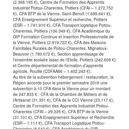
(2.398.195 €), Centre de Formation des Apprentis
Industriel Poitou-Charentes, Poitiers (CFAI – 1.272.752
€), CFA BTP de la Vienne, Saint-Benoît (1.699.641 €),
CFA Enseignement Supérieur et recherche, Poitiers
(ESR – 1.741.910 €), CFA Transport logistique Poitou-
Charentes, Poitiers (106.349 €), CFA Académique du
GIP Formation Continue et Insertion Professionnelle de
la Vienne, Poitiers (2.919.722 €), CFA des Maisons
Familiales Rurales de Poitou-Charentes, Mignaloux-
Beauvoir (1.780.072 €), Section apprentissage de
l’ensemble scolaire Isaac de l’Etoile, Poitiers (242.608 €)
et Centre départemental de formation d’apprentis
agricole, Rouillé (CDFAA86 – 1.402.243 €).
Au titre de la subvention hébergement / restauration, la
Région accorde pour le premier semestre 2016 une
subvention à 10 CFA dans la Vienne pour un montant
de 247.833 € : CFA de la Chambre de Métiers et de
l’Artisanat (31.351 €), CFA de la CCI Vienne (23.117 €),
Centre de Formation des Apprentis Industriel Poitou-
Charentes (CFAI – 29.335 €), CFA BTP de la Vienne
(31.101 €), CFA Enseignement Supérieur et Recherche
(ESR – 1.111 €), CFA Transport Logistique Poitou-
Charentes (8.642 €), CFA Académique du GIP