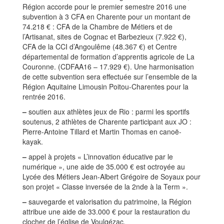
Région accorde pour le premier semestre 2016 une
subvention à 3 CFA en Charente pour un montant de
74.218 € : CFA de la Chambre de Métiers et de
l’Artisanat, sites de Cognac et Barbezieux (7.922 €),
CFA de la CCI d’Angoulême (48.367 €) et Centre
départemental de formation d’apprentis agricole de La
Couronne. (CDFAA16 – 17.929 €). Une harmonisation
de cette subvention sera effectuée sur l’ensemble de la
Région Aquitaine Limousin Poitou-Charentes pour la
rentrée 2016.
–
soutien aux athlètes jeux de Rio : parmi les sportifs
soutenus, 2 athlètes de Charente participant aux JO :
Pierre-Antoine Tillard et Martin Thomas en canoë-
kayak.
–
appel à projets « L’innovation éducative par le
numérique », une aide de 35.000 € est octroyée au
Lycée des Métiers Jean-Albert Grégoire de Soyaux pour
son projet « Classe inversée de la 2nde à la Term ».
–
sauvegarde et valorisation du patrimoine, la Région
attribue une aide de 33.000 € pour la restauration du
clocher de l’église de Voulgézac.