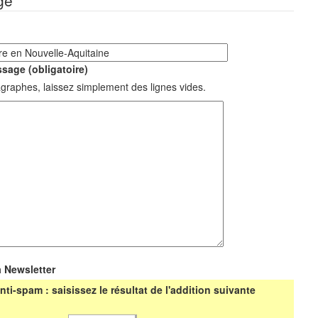
ge
sage (obligatoire)
graphes, laissez simplement des lignes vides.
a Newsletter
nti-spam : saisissez le résultat de l'addition suivante