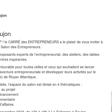
ujon
ujon
UP ! le CARRÉ des ENTREPRENEURS a le plaisir de vous inviter à
alon des Entrepreneurs. ​​​​​
0 exposants-experts de l’entrepreneuriat, des ateliers, des tables-
ntres inspirantes.
ourable pour toutes celles et ceux qui souhaitent se lancer
venture entrepreneuriale et développer leurs activités sur le
tre) de Royan Atlantique.
visite, l’espace du salon est divisé en 4 thématiques :
au projet
Financement
ementaire
’affaires
novembre 2023, de 13h à 18h à La Salicorne à Saujon.