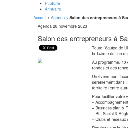
Publicité
Annuaire
Accueil
>
Agenda
>
Salon des entrepreneurs à Sa
Agenda
28 novembre 2023
Salon des entrepreneurs à Sa
Toute l’équipe de 
la 14ème édition du S
​​​​​Au programme, 4
rondes et des renco
Un événement incont
sereinement dans l’a
territoire (entre au
Pour faciliter votre 
–
Accompagnement 
–
Business plan & 
–
Rh, Social & Régl
–
Clubs et réseaux d
Rendez-vous le 28 