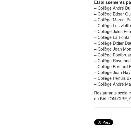
Etablissements par
–
Collège André Du
–
Collège Edgar Qu
–
Collège Marcel 
–
Collège Les vieil
–
Collège Jules Fe
–
Collège La Font
–
Collège Didier D
–
Collège Jean Mo
–
Collège Fontbrua
–
Collège Raymond
–
Collège Bernard R
–
Collège Jean Ha
–
Collège Pertuis 
–
Collège André Ma
Restaurants scola
de BALLON-CIRE, G