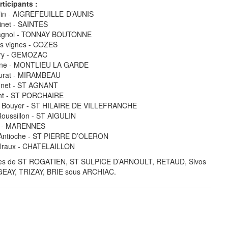
ticipants :
lin - AIGREFEUILLE-D’AUNIS
inet - SAINTES
Pagnol - TONNAY BOUTONNE
les vignes - COZES
rry - GEMOZAC
aine - MONTLIEU LA GARDE
aurat - MIRAMBEAU
nnet - ST AGNANT
nt - ST PORCHAIRE
 Bouyer - ST HILAIRE DE VILLEFRANCHE
oussillon - ST AIGULIN
y - MARENNES
d’Antioche - ST PIERRE D’OLERON
lraux - CHATELAILLON
ires de ST ROGATIEN, ST SULPICE D’ARNOULT, RETAUD, Sivos
EAY, TRIZAY, BRIE sous ARCHIAC.