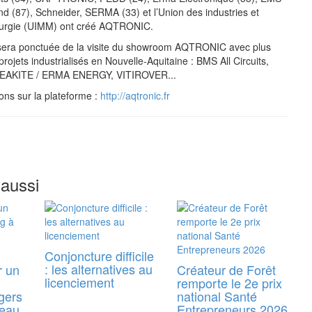
nd (87), Schneider, SERMA (33) et l’Union des industries et
llurgie (UIMM) ont créé AQTRONIC.
 sera ponctuée de la visite du showroom AQTRONIC avec plus
rojets industrialisés en Nouvelle-Aquitaine : BMS All Circuits,
AKITE / ERMA ENERGY, VITIROVER...
ons sur la plateforme :
http://aqtronic.fr
 aussi
Conjoncture difficile
: les alternatives au
r un
Créateur de Forêt
licenciement
remporte le 2e prix
gers
national Santé
reau
Entrepreneurs 2026