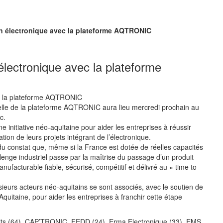
 en électronique avec la plateforme AQTRONIC
 électronique avec la plateforme
cielle de la plateforme AQTRONIC aura lieu mercredi prochain au
c.
initiative néo-aquitaine pour aider les entreprises à réussir
sation de leurs projets intégrant de l’électronique.
 constat que, même si la France est dotée de réelles capacités
llenge industriel passe par la maîtrise du passage d’un produit
ufacturable fiable, sécurisé, compétitif et délivré au « time to
sieurs acteurs néo-aquitains se sont associés, avec le soutien de
quitaine, pour aider les entreprises à franchir cette étape
uits (64), CAP’TRONIC, FEDD (24), Erma Electronique (33), EMS