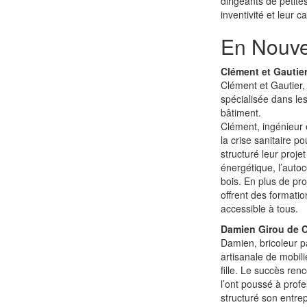
dirigeants de petite
inventivité et leur c
En Nouvel
Clément et Gautier
Clément et Gautier,
spécialisée dans le
bâtiment.
Clément, ingénieur 
la crise sanitaire 
structuré leur proje
énergétique, l’autoc
bois. En plus de pro
offrent des formatio
accessible à tous.
Damien Girou de Co
Damien, bricoleur p
artisanale de mobil
fille. Le succès re
l’ont poussé à prof
structuré son entre