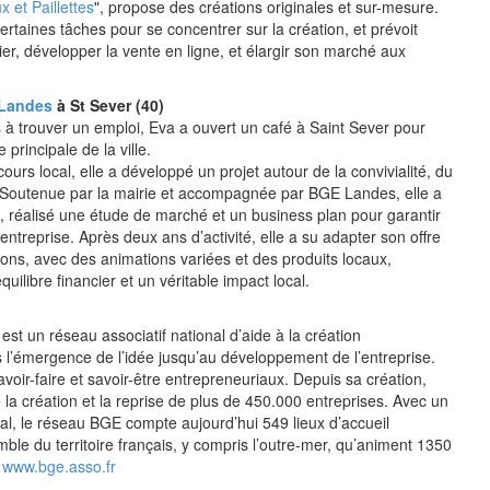
 et Paillettes
", propose des créations originales et sur-mesure.
rtaines tâches pour se concentrer sur la création, et prévoit
ier, développer la vente en ligne, et élargir son marché aux
Landes
à St Sever (40)
s à trouver un emploi, Eva a ouvert un café à Saint Sever pour
principale de la ville.
ours local, elle a développé un projet autour de la convivialité, du
. Soutenue par la mairie et accompagnée par BGE Landes, elle a
s, réalisé une étude de marché et un business plan pour garantir
entreprise. Après deux ans d’activité, elle a su adapter son offre
sons, avec des animations variées et des produits locaux,
quilibre financier et un véritable impact local.
:
st un réseau associatif national d’aide à la création
s l’émergence de l’idée jusqu’au développement de l’entreprise.
voir-faire et savoir-être entrepreneuriaux. Depuis sa création,
 création et la reprise de plus de 450.000 entreprises. Avec un
rial, le réseau BGE compte aujourd’hui 549 lieux d’accueil
ble du territoire français, y compris l’outre-mer, qu’animent 1350
.
www.bge.asso.fr