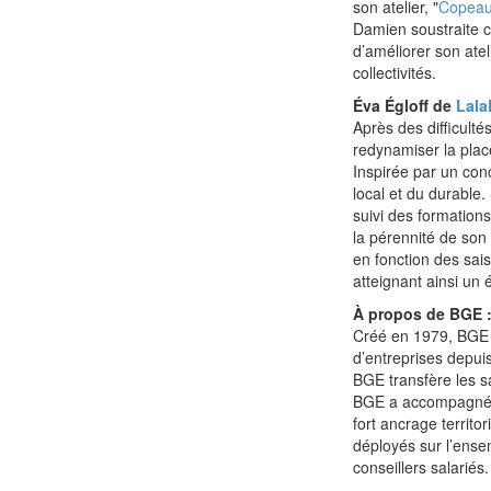
son atelier, "
Copeaux
Damien soustraite ce
d’améliorer son atel
collectivités.
Éva Égloff de
Lala
Après des difficulté
redynamiser la place 
Inspirée par un conc
local et du durable
suivi des formation
la pérennité de son 
en fonction des sai
atteignant ainsi un é
À propos de BGE 
Créé en 1979, BGE e
d’entreprises depui
BGE transfère les sa
BGE a accompagné la
fort ancrage territo
déployés sur l’ensem
conseillers salariés