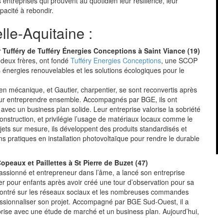
s entreprises qui prouvent au quotidien leur résilience, leur
apacité à rebondir.
le-Aquitaine :
 Tufféry de Tufféry Énergies Conceptions à Saint Viance (19)
 deux frères, ont fondé
Tufféry Energies Conceptions
, une SCOP
s énergies renouvelables et les solutions écologiques pour le
en mécanique, et Gautier, charpentier, se sont reconvertis après
pour entreprendre ensemble. Accompagnés par BGE, ils ont
t avec un business plan solide. Leur entreprise valorise la sobriété
onstruction, et privilégie l’usage de matériaux locaux comme le
jets sur mesure, ils développent des produits standardisés et
ns pratiques en installation photovoltaïque pour rendre le durable
peaux et Paillettes à St Pierre de Buzet (47)
assionné et entrepreneur dans l’âme, a lancé son entreprise
ier pour enfants après avoir créé une tour d’observation pour sa
ncontré sur les réseaux sociaux et les nombreuses commandes
essionnaliser son projet. Accompagné par BGE Sud-Ouest, il a
prise avec une étude de marché et un business plan. Aujourd’hui,