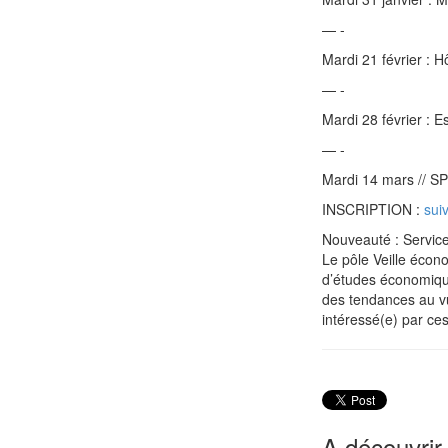
— -
Mardi 21 février : 
— -
Mardi 28 février : 
— -
Mardi 14 mars // S
INSCRIPTION :
sui
Nouveauté : Servic
Le pôle Veille écon
d’études économiqu
des tendances au v
intéressé(e) par ce
A découvrir