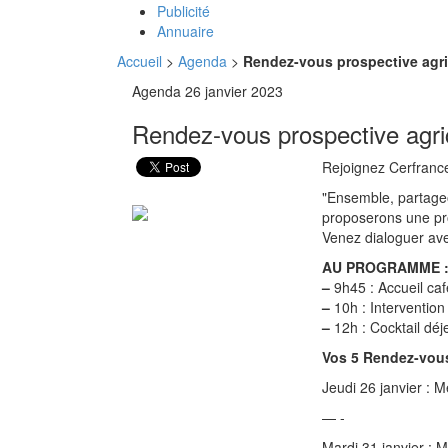
Publicité
Annuaire
Accueil
>
Agenda
>
Rendez-vous prospective agri
Agenda
26 janvier 2023
Rendez-vous prospective agri
Rejoignez Cerfrance
"Ensemble, partageo
proposerons une pr
Venez dialoguer ave
AU PROGRAMME 
–
9h45 : Accueil caf
–
10h : Intervention
–
12h : Cocktail déj
Vos 5 Rendez-vous
Jeudi 26 janvier : M
— -
Mardi 31 janvier :